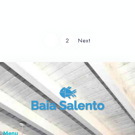
posti letto), 2 bagni completi con
doccia, una cucina con accesso su un
Prenota
terrazzino, ampio e luminosissimo
soggiorno con accesso su un grande
1
2
Next
terrazzo, completo di tavolo e sdraio da
esterni, vista mare.
Menu