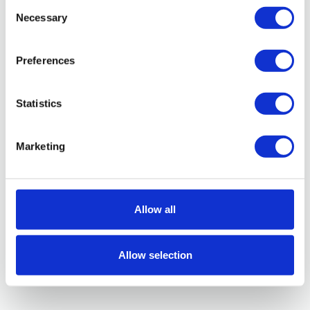
Appartamento composto di tre camere
Consent
Necessary
Selection
da letto, una con 4 posti letto (
matrimoniale e 2 lettini), una tripla con
Preferences
letto matrimoniale e lettino, una
matrimoniale, più divano letto nel
Prenota
Statistics
soggiorno (9/10 posti letto), cucina a
vista attrezzata provvista di forno, forno
Marketing
microonde, frigo combinato e di tutte le
stoviglie.
Allow all
Allow selection