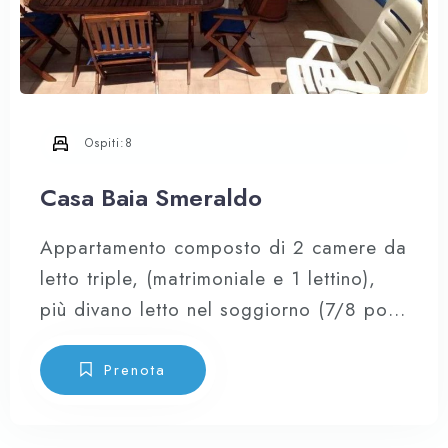
Ospiti:
8
Casa Baia Smeraldo
Appartamento composto di 2 camere da
letto triple, (matrimoniale e 1 lettino),
più divano letto nel soggiorno (7/8 posti
letto), cucina a vista attrezzata provvista
di forno, forno microonde, frigo
Prenota
combinato e di tutte le stoviglie,
lavatrice, lavastoviglie, impianto di