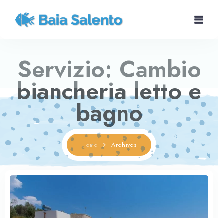
Servizio:
Cambio
Home
biancheria letto e
Case vacanze
bagno
San Gregorio
Home
Archives
Dintorni
Contattaci