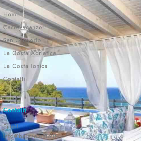
Home
Case vacanze
San Gregorio
La Costa Adriatica
La Costa Ionica
Contatti
Contatti
Email:
info@baiasalento.it