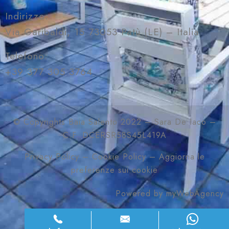
Indirizzo:
Via Garibaldi, 15 73053 Patù (LE) – Italia
Telefono:
+39 377 305 3764
© Copyrights Baia Salento 2022 – Sara De Iaco –
C.F. DCERSR58S45L419A
Privacy Policy
–
Cookie Policy
–
Aggiorna le
preferenze sui cookie
Powered by
myWebAgency