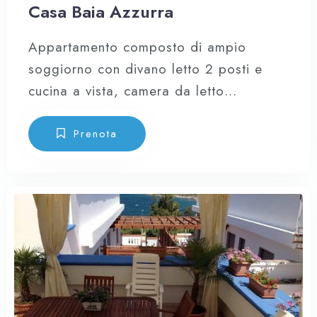
Casa Baia Azzurra
Appartamento composto di ampio
soggiorno con divano letto 2 posti e
cucina a vista, camera da letto
matrimoniale con comodissimo lettino
che si realizza in seguito all’apertura
Prenota
della poltrona letto + sofà letto nel
soggiorno (5/6 posti letto), due bagni
completi, magnifica terrazza,
completamente attrezzata con
spettacolare vista sulla Baia.