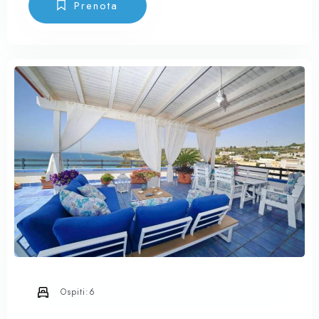
esternamente rivestiti in calce bianca e
Prenota
pietra locale, mentre gli interni sono in
“carparo” con volte a botte. La
proprietà si trova in un’area tranquilla e
riservata, immersa in un giardino
mediterraneo di circa 7.000 mq
delimitato dai tipici muretti a secco
Ospiti:
6