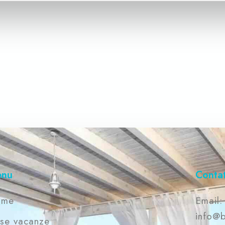
matrimoniali + lettino in ogni
camera, una piccola cameretta con
un lettino (10 posti letto), 2 bagni
completi con doccia, una cucina con
Prenota
accesso su un terrazzino, ampio e
luminosissimo soggiorno con
accesso su un grande terrazzo,
completo di tavolo e sdraio da
esterni, vista mare.
enu
Contat
ome
Email:
info@b
se vacanze