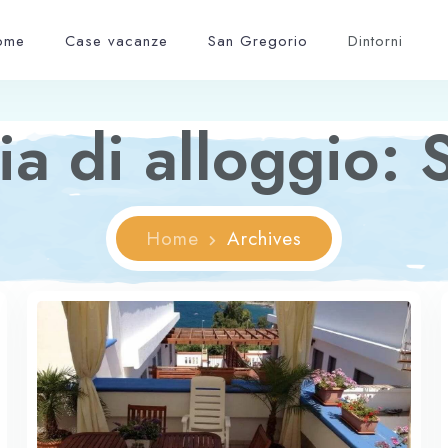
ome
Case vacanze
San Gregorio
Dintorni
ia di alloggio:
Home
Archives