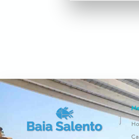
camere da letto, una con 4 posti
letto (matrimoniale lettino e divano
letto, più bagno in camera), una
tripla con letto matrimoniale e
Prenota
lettino, più divano letto nel
soggiorno (8/9 posti letto), cucina a
vista attrezzata provvista di forno,
forno microonde, frigo combinato e
di tutte le stoviglie.
M
H
Ca