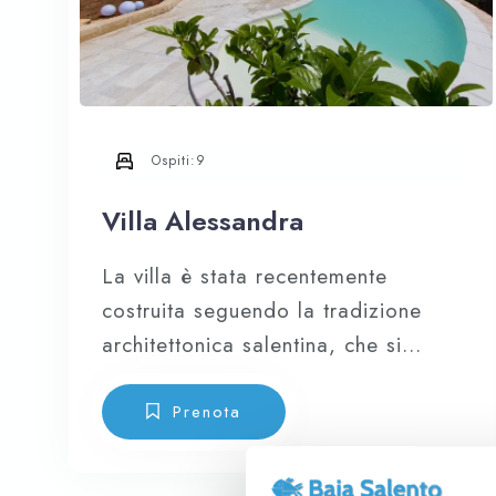
Ospiti:
9
Villa Alessandra
La villa è stata recentemente
costruita seguendo la tradizione
architettonica salentina, che si
contraddistingue per l’uso di spessi
muri in muratura esternamente
Prenota
rivestiti in calce bianca e pietra
locale, mentre gli interni sono in