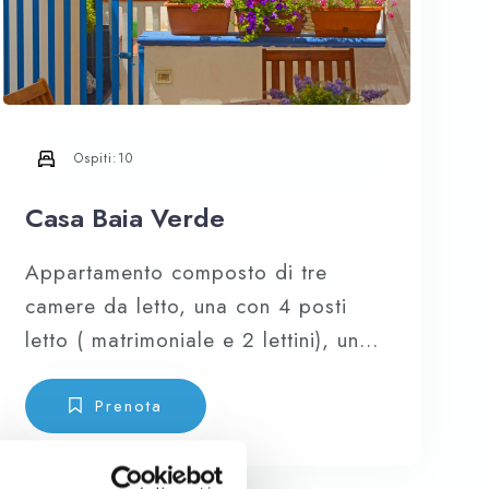
Ospiti:
10
Casa Baia Verde
Appartamento composto di tre
camere da letto, una con 4 posti
letto ( matrimoniale e 2 lettini), una
tripla con letto matrimoniale e
lettino, una matrimoniale, più divano
Prenota
letto nel soggiorno (9/10 posti
letto), cucina a vista attrezzata