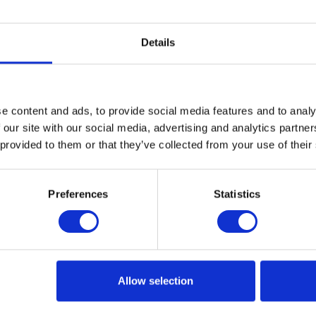
lavastoviglie, impianto di
climatizzazione centralizzato con
Details
erogazione di aria climatizzata in
ogni stanza.
e content and ads, to provide social media features and to analy
 our site with our social media, advertising and analytics partn
 provided to them or that they’ve collected from your use of their
Preferences
Statistics
Ospiti:
10
Casa Baia Vista Mare
Allow selection
Ci sono 3 camere da letto: 3