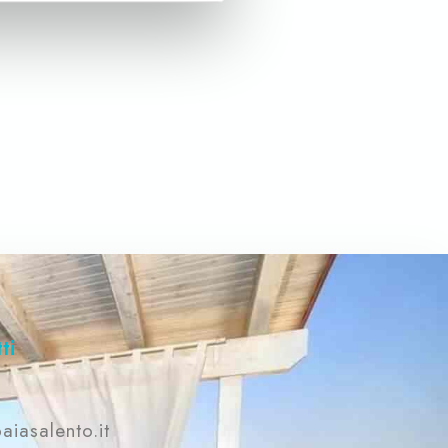
lettino in ogni camera, più divano
letto nel soggiorno (10 posti letto),
2 bagni completi con doccia, una
cucina con accesso su un terrazzino,
Prenota
ampio e luminosissimo soggiorno
con accesso su un grande terrazzo,
completo di tavolo e sdraio da
esterni, vista mare.
ti
aiasalento.it