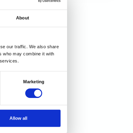
provvista di forno, forno microonde,
frigo combinato e di tutte le
About
stoviglie.
se our traffic. We also share
ers who may combine it with
 services.
Marketing
Ospiti:
10
Casa Baia Tramonto
Allow all
3 camere da letto: 3 matrimoniali +