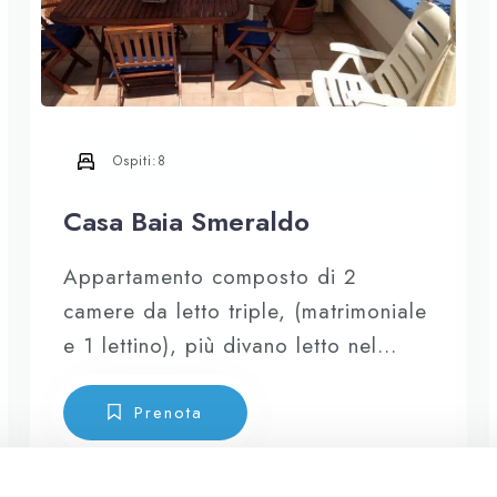
Ospiti:
8
Casa Baia Smeraldo
Appartamento composto di 2
camere da letto triple, (matrimoniale
e 1 lettino), più divano letto nel
soggiorno (7/8 posti letto), cucina a
vista attrezzata provvista di forno,
Prenota
forno microonde, frigo combinato e
di tutte le stoviglie, lavatrice,