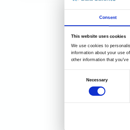
“carparo” con volte a botte. La
proprietà si trova in un’area
Consent
tranquilla e riservata, immersa in un
giardino mediterraneo di circa
This website uses cookies
7.000 mq delimitato dai tipici
We use cookies to personalis
muretti a secco
information about your use of
other information that you’ve
Consent
Necessary
Selection
Ospiti:
9
Casa Baia Rosa
Appartamento composto di due