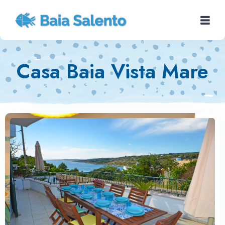
Casa Baia Vista Mare
Home
Case vacanze
San Gregorio
Dintorni
Contattaci