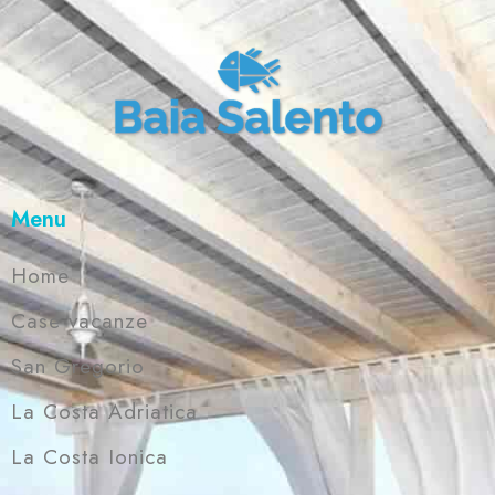
Menu
Home
Case vacanze
San Gregorio
La Costa Adriatica
La Costa Ionica