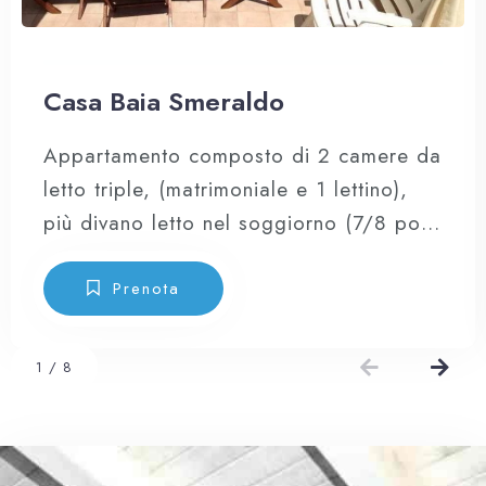
Casa Baia Smeraldo
Appartamento composto di 2 camere da
letto triple, (matrimoniale e 1 lettino),
più divano letto nel soggiorno (7/8 posti
letto), cucina a vista attrezzata provvista
di forno, forno microonde, frigo
Prenota
combinato e di tutte le stoviglie,
lavatrice, lavastoviglie, impianto di
1
/
8
climatizzazione centralizzato con
erogazione di aria climatizzata in ogni
stanza.