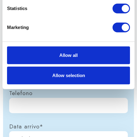
Statistics
Cognome*
Marketing
Allow all
Email*
Allow selection
Telefono
Data arrivo*