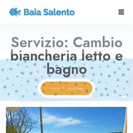
Servizio:
Cambio
Home
biancheria letto e
Case vacanze
bagno
San Gregorio
Home
Archives
Dintorni
Contattaci