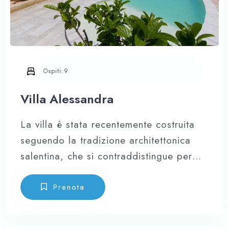
Ospiti:
9
Villa Alessandra
La villa è stata recentemente costruita
seguendo la tradizione architettonica
salentina, che si contraddistingue per
l’uso di spessi muri in muratura
esternamente rivestiti in calce bianca e
Prenota
pietra locale, mentre gli interni sono in
“carparo” con volte a botte. La