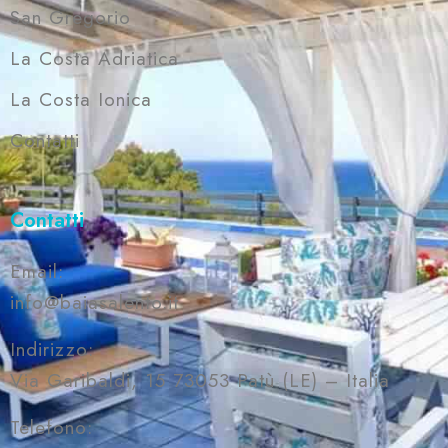
San Gregorio
La Costa Adriatica
La Costa Ionica
Contatti
Contatti
Email:
info@baiasalento.it
Indirizzo:
Via Garibaldi, 15 73053 Patù (LE) – Italia
Telefono: