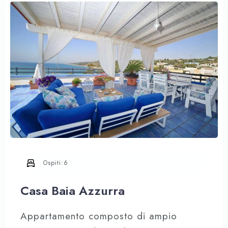
proprietà si trova in un’area tranquilla e
riservata, immersa in un giardino
mediterraneo di circa 7.000 mq
delimitato dai tipici muretti a secco
Ospiti:
6
Casa Baia Azzurra
Appartamento composto di ampio