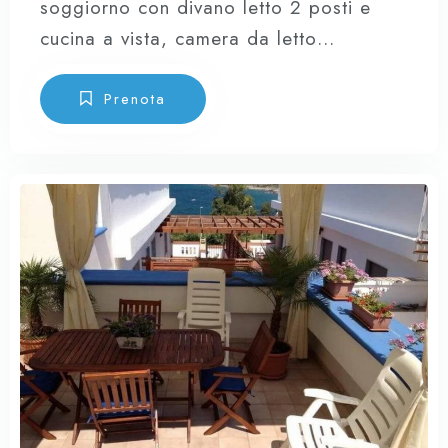
soggiorno con divano letto 2 posti e
cucina a vista, camera da letto
matrimoniale con comodissimo lettino
che si realizza in seguito all’apertura
Prenota
della poltrona letto + sofà letto nel
soggiorno (5/6 posti letto), due bagni
completi, magnifica terrazza,
completamente attrezzata con
spettacolare vista sulla Baia.