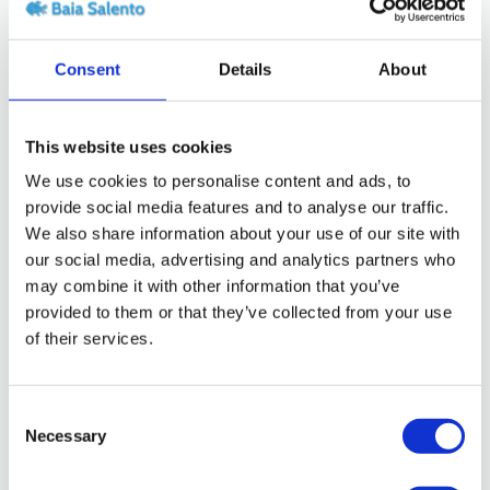
Consent
Details
About
This website uses cookies
We use cookies to personalise content and ads, to
provide social media features and to analyse our traffic.
We also share information about your use of our site with
our social media, advertising and analytics partners who
Ospiti:
10
may combine it with other information that you’ve
provided to them or that they’ve collected from your use
Casa Baia Verde
of their services.
Appartamento composto di tre camere
Consent
da letto, una con 4 posti letto (
Necessary
Selection
matrimoniale e 2 lettini), una tripla con