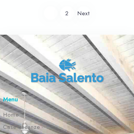
soggiorno con accesso su un grande
1
2
Next
terrazzo, completo di tavolo e sdraio da
esterni, vista mare.
Menu
Home
Case vacanze