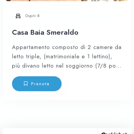
Ospiti:
8
Casa Baia Smeraldo
Appartamento composto di 2 camere da
letto triple, (matrimoniale e 1 lettino),
più divano letto nel soggiorno (7/8 posti
letto), cucina a vista attrezzata provvista
di forno, forno microonde, frigo
Prenota
combinato e di tutte le stoviglie,
lavatrice, lavastoviglie, impianto di
climatizzazione centralizzato con
erogazione di aria climatizzata in ogni
stanza.