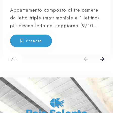
Appartamento composto di tre camere
da letto triple (matrimoniale e 1 lettino),
più divano letto nel soggiorno (9/10
posti letto), cucina a vista attrezzata
provvista di forno, forno microonde,
Prenota
frigo combinato e di tutte le stoviglie.
1
/
8