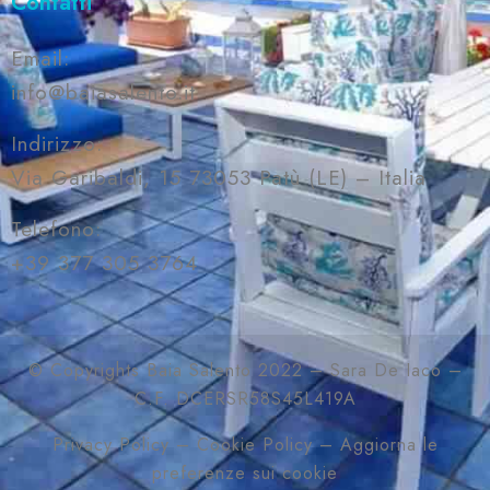
Contatti
Email:
info@baiasalento.it
Indirizzo:
Via Garibaldi, 15 73053 Patù (LE) – Italia
Telefono:
+39 377 305 3764
© Copyrights Baia Salento 2022 – Sara De Iaco –
C.F. DCERSR58S45L419A
Privacy Policy
–
Cookie Policy
–
Aggiorna le
preferenze sui cookie