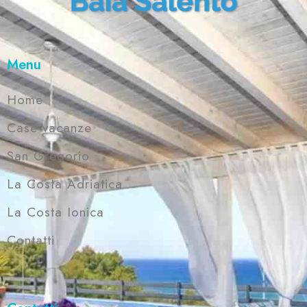
Menu
Home
Case vacanze
San Gregorio
La Costa Adriatica
La Costa Ionica
Contatti