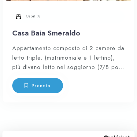
Ospiti:
8
Casa Baia Smeraldo
Appartamento composto di 2 camere da
letto triple, (matrimoniale e 1 lettino),
più divano letto nel soggiorno (7/8 posti
letto), cucina a vista attrezzata provvista
di forno, forno microonde, frigo
Prenota
combinato e di tutte le stoviglie,
lavatrice, lavastoviglie, impianto di
climatizzazione centralizzato con
erogazione di aria climatizzata in ogni
stanza.