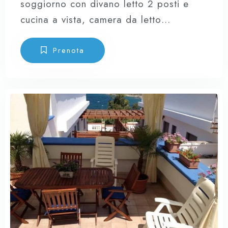
soggiorno con divano letto 2 posti e
cucina a vista, camera da letto
matrimoniale con comodissimo lettino
che si realizza in seguito all’apertura
Prenota
della poltrona letto + sofà letto nel
soggiorno (5/6 posti letto), due bagni
completi, magnifica terrazza,
completamente attrezzata con
spettacolare vista sulla Baia.