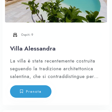
Ospiti:
9
Villa Alessandra
La villa è stata recentemente costruita
seguendo la tradizione architettonica
salentina, che si contraddistingue per
l’uso di spessi muri in muratura
esternamente rivestiti in calce bianca e
Prenota
pietra locale, mentre gli interni sono in
“carparo” con volte a botte. La