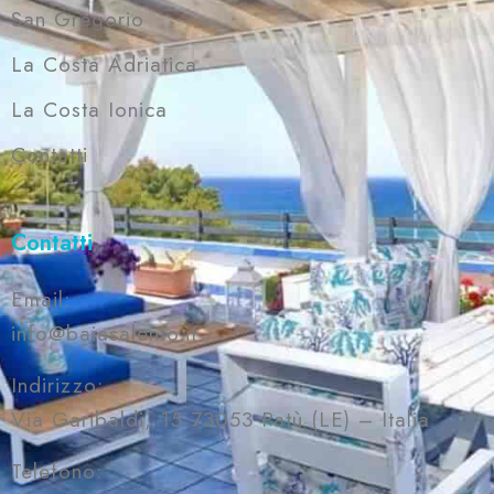
San Gregorio
La Costa Adriatica
La Costa Ionica
Contatti
Contatti
Email:
info@baiasalento.it
Indirizzo:
Via Garibaldi, 15 73053 Patù (LE) – Italia
Telefono: