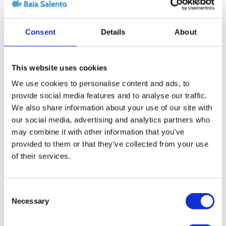
Consent
Details
About
This website uses cookies
We use cookies to personalise content and ads, to
provide social media features and to analyse our traffic.
We also share information about your use of our site with
our social media, advertising and analytics partners who
Ospiti:
10
may combine it with other information that you’ve
provided to them or that they’ve collected from your use
Casa Baia Verde
of their services.
Appartamento composto di tre camere
Consent
da letto, una con 4 posti letto (
Necessary
Selection
matrimoniale e 2 lettini), una tripla con