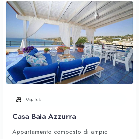
proprietà si trova in un’area tranquilla e
riservata, immersa in un giardino
mediterraneo di circa 7.000 mq
delimitato dai tipici muretti a secco
Ospiti:
6
Casa Baia Azzurra
Appartamento composto di ampio