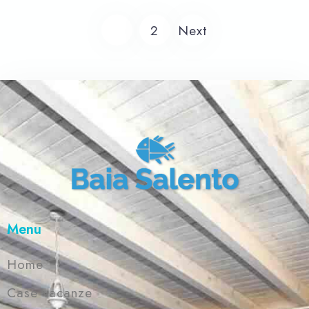
un grande terrazzo, completo di tavolo
1
2
Next
e sdraio da esterni, vista mare.
Menu
Home
Case vacanze